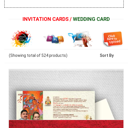
INVITATION CARDS /
WEDDING CARD
(Showing
total of
524
products)
Sort By